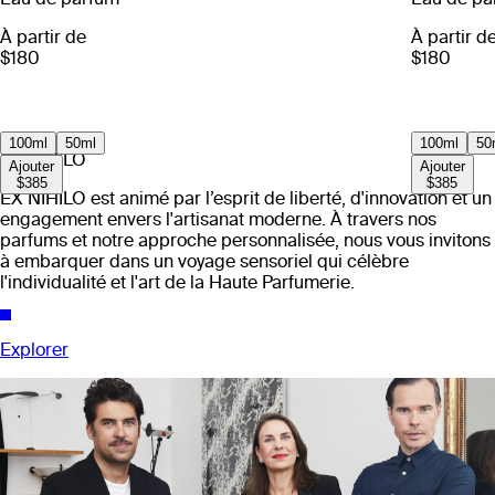
À partir de
À partir d
$180
$180
100ml
50ml
100ml
50
EX NIHILO
Ajouter
Ajouter
$385
$385
EX NIHILO est animé par l’esprit de liberté, d'innovation et un
engagement envers l'artisanat moderne. À travers nos
parfums et notre approche personnalisée, nous vous invitons
à embarquer dans un voyage sensoriel qui célèbre
l'individualité et l'art de la Haute Parfumerie.
Explorer