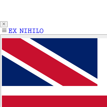
Découvrez DEMON DANCER, notre nouvelle Eau de Parfum.
Recevez un échantillon 2ml pour tout achat d'un flacon 50ml
ou 100ml.