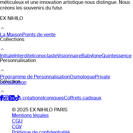
méticuleux et une innovation artistique nous distingue. Nous
créons les souvenirs du futur.
EX NIHILO
La Maison
Points de vente
Collections
Initiale
Interdite
Iconoclaste
Visionnaire
Babylone
Quintessence
Personnalisation
Programme de Personnalisation
Osmologue
Private
Sélection
consultation
Dernières créations
Iconiques
Coffrets cadeaux
© 2025 EX NIHILO PARIS
Mentions légales
CGU
CGV
Politique de confidentialité