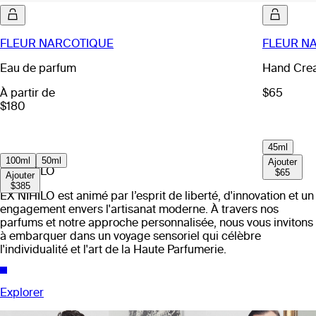
FLEUR NARCOTIQUE
FLEUR N
Eau de parfum
Hand Cre
À partir de
$65
$180
45ml
100ml
50ml
Ajouter
EX NIHILO
$65
Ajouter
$385
EX NIHILO est animé par l’esprit de liberté, d'innovation et un
engagement envers l'artisanat moderne. À travers nos
parfums et notre approche personnalisée, nous vous invitons
à embarquer dans un voyage sensoriel qui célèbre
l'individualité et l'art de la Haute Parfumerie.
Explorer