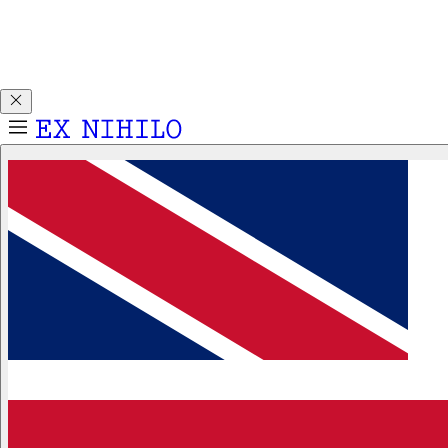
Découvrez DEMON DANCER, notre nouvelle Eau de Parfum.
Recevez un échantillon 2ml pour tout achat d'un flacon 50ml
ou 100ml.