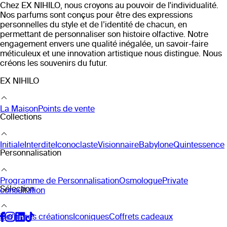
Chez EX NIHILO, nous croyons au pouvoir de l'individualité.
Nos parfums sont conçus pour être des expressions
personnelles du style et de l’identité de chacun, en
permettant de personnaliser son histoire olfactive. Notre
engagement envers une qualité inégalée, un savoir-faire
méticuleux et une innovation artistique nous distingue. Nous
créons les souvenirs du futur.
EX NIHILO
La Maison
Points de vente
Collections
Initiale
Interdite
Iconoclaste
Visionnaire
Babylone
Quintessence
Personnalisation
Programme de Personnalisation
Osmologue
Private
Sélection
consultation
Dernières créations
Iconiques
Coffrets cadeaux