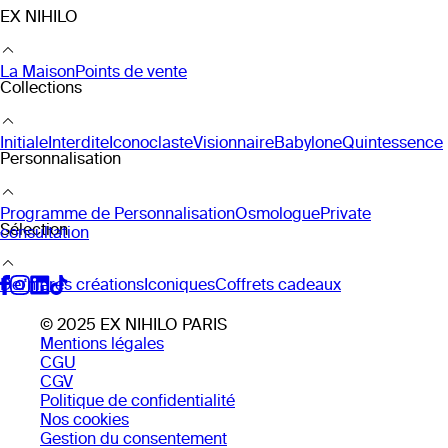
EX NIHILO
La Maison
Points de vente
Collections
Initiale
Interdite
Iconoclaste
Visionnaire
Babylone
Quintessence
Personnalisation
Programme de Personnalisation
Osmologue
Private
Sélection
consultation
Dernières créations
Iconiques
Coffrets cadeaux
© 2025 EX NIHILO PARIS
Mentions légales
CGU
CGV
Politique de confidentialité
Nos cookies
Gestion du consentement