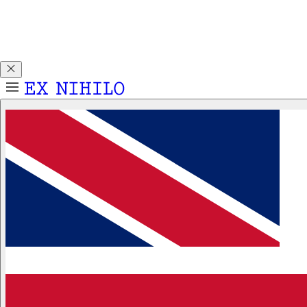
Découvrez DEMON DANCER, notre nouvelle Eau de Parfum.
Recevez un échantillon 2ml pour tout achat d'un flacon 50ml
ou 100ml.