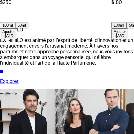
$250
$180
100ml
50ml
100ml
50
EX NIHILO
Ajouter
Ajouter
$515
$385
EX NIHILO est animé par l’esprit de liberté, d'innovation et un
engagement envers l'artisanat moderne. À travers nos
parfums et notre approche personnalisée, nous vous invitons
à embarquer dans un voyage sensoriel qui célèbre
l'individualité et l'art de la Haute Parfumerie.
Explorer